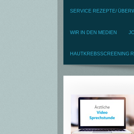
SERVICE REZEPTE/ ÜBE
WIR IN DEN MEDIEN
J
HAUTKREBSSCREENING R