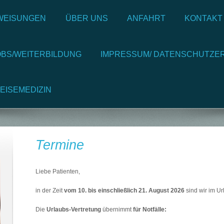
RWEISUNGEN
ÜBER UNS
ANFAHRT
KONTAKT
OBS/WEITERBILDUNG
IMPRESSUM/ DATENSCHUTZE
EISEMEDIZIN
Termine
Liebe Patienten,
in der Zeit
vom 10. bis einschließlich 21. August 2026
sind wir im Ur
Die
Urlaubs-Vertretung
übernimmt
für Notfälle: